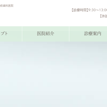
の前歯科医院
【診療時間】9:30～13:0
【休
セプト
医院紹介
診療案内