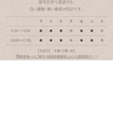
信号左折で徒歩5分、
白い建物・青い看板が目印です。
月
火
水
木
金
土
日
9:30〜13:00
●
●
●
休
●
●
休
14:00〜17:00
●
●
●
休
●
●
休
【休診日】 木曜・日曜・祝日
患者様へのご案内（保険医療機関における書面掲示）
アクセスマップ