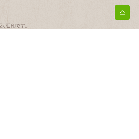
板が目印です。
火
水
木
金
土
日
●
●
休
●
●
休
●
●
休
●
●
休
【休診日】 木曜・日曜・祝日
における書面掲示）
アクセスマップ