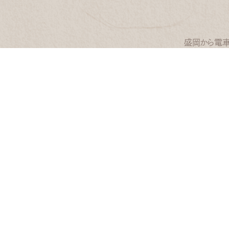
盛岡から電車
Clinic Contents
Tre
ホーム
一般治
初めての方へ
体に優
コンセプト
オーダ
院長・スタッフ
矯正
医院案内・設備
咬合
料金表
訪問
神の前歯科医院ブログ
マタニ