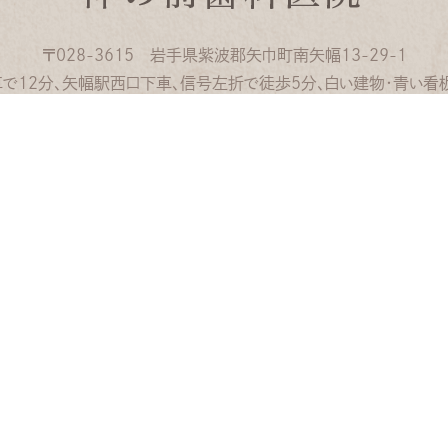
〒028-3615
岩手県紫波郡矢巾町南矢幅13-29-1
で12分、矢幅駅西口下車、
信号左折で徒歩5分、
白い建物・青い看
atment Contents
月
療・予防・メンテナンス
9:30〜13:00
●
しいセラミック治療
ーメイドインソール
14:00〜17:00
●
歯科
回復
患者様へのご案内（保険医療機関
診療
ティ向け歯科治療