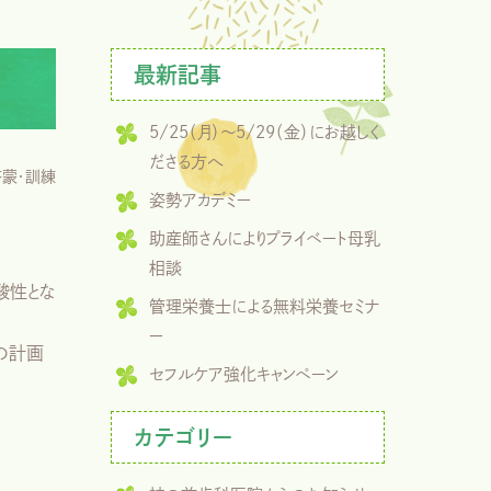
最新記事
5/25（月）～5/29（金）にお越しく
ださる方へ
啓蒙・訓練
姿勢アカデミー
助産師さんによりプライベート母乳
相談
酸性とな
管理栄養士による無料栄養セミナ
ー
の計画
セフルケア強化キャンペーン
カテゴリー