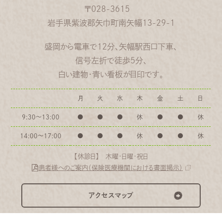
〒028-3615
岩手県紫波郡矢巾町南矢幅13-29-1
盛岡から電車で12分、矢幅駅西口下車、
信号左折で徒歩5分、
白い建物・青い看板が目印です。
月
火
水
木
金
土
日
9:30〜13:00
●
●
●
休
●
●
休
14:00〜17:00
●
●
●
休
●
●
休
【休診日】 木曜・日曜・祝日
患者様へのご案内（保険医療機関における書面掲示）
アクセスマップ